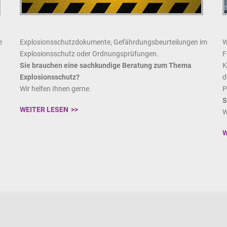
e
Explosionsschutzdokumente, Gefährdungsbeurteilungen im
W
Explosionsschutz oder Ordnungsprüfungen.
F
Sie brauchen eine sachkundige Beratung zum Thema
K
Explosionsschutz?
d
Wir helfen Ihnen gerne.
P
S
WEITER LESEN
W
W